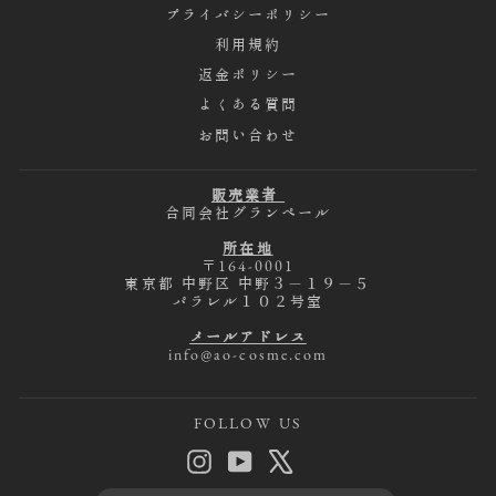
プライバシーポリシー
利用規約
返金ポリシー
よくある質問
お問い合わせ
販売業者
合同会社グランペール
所在地
〒164-0001
東京都 中野区 中野３－１９－５
パラレル１０２号室
メールアドレス
info@ao-cosme.com
FOLLOW US
メ
登
Instagram
YouTube
X
ー
録
ル
す