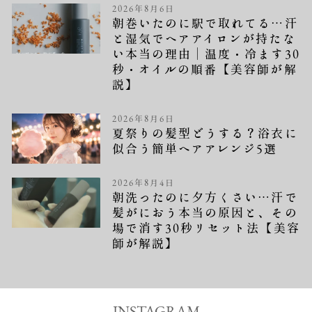
2026年8月6日
朝巻いたのに駅で取れてる…汗
と湿気でヘアアイロンが持たな
い本当の理由｜温度・冷ます30
秒・オイルの順番【美容師が解
説】
2026年8月6日
夏祭りの髪型どうする？浴衣に
似合う簡単ヘアアレンジ5選
2026年8月4日
朝洗ったのに夕方くさい…汗で
髪がにおう本当の原因と、その
場で消す30秒リセット法【美容
師が解説】
INSTAGRAM