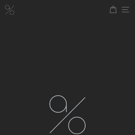
コ
碧-
ン
カート
サ
テ
AO
ン
ツ
モ
に
ス
イ
キ
ッ
ス
プ
ト
オ
イ
ル