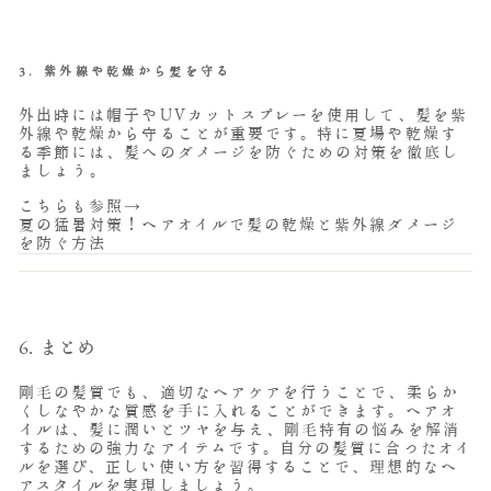
3.
紫外線や乾燥から髪を守る
外出時には帽子やUVカットスプレーを使用して、髪を紫
外線や乾燥から守ることが重要です。特に夏場や乾燥す
る季節には、髪へのダメージを防ぐための対策を徹底し
ましょう。
こちらも参照→
夏の猛暑対策！ヘアオイルで髪の乾燥と紫外線ダメージ
を防ぐ方法
6. まとめ
剛毛の髪質でも、適切なヘアケアを行うことで、柔らか
くしなやかな質感を手に入れることができます。ヘアオ
イルは、髪に潤いとツヤを与え、剛毛特有の悩みを解消
するための強力なアイテムです。自分の髪質に合ったオイ
ルを選び、正しい使い方を習得することで、理想的なヘ
アスタイルを実現しましょう。