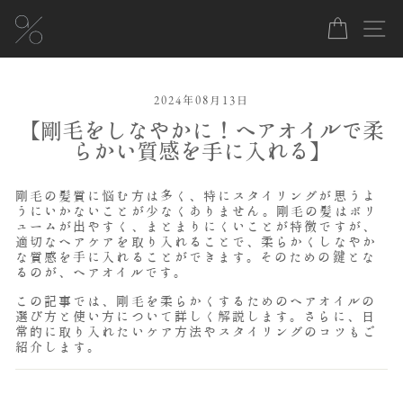
コ
ン
カート
サ
テ
ン
ツ
に
ス
2024年08月13日
キ
【剛毛をしなやかに！ヘアオイルで柔
ッ
プ
らかい質感を手に入れる】
剛毛の髪質に悩む方は多く、特にスタイリングが思うよ
うにいかないことが少なくありません。剛毛の髪はボリ
ュームが出やすく、まとまりにくいことが特徴ですが、
適切なヘアケアを取り入れることで、柔らかくしなやか
な質感を手に入れることができます。そのための鍵とな
るのが、ヘアオイルです。
この記事では、剛毛を柔らかくするためのヘアオイルの
選び方と使い方について詳しく解説します。さらに、日
常的に取り入れたいケア方法やスタイリングのコツもご
紹介します。