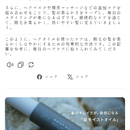
さらに、ヘアマスクや頭皮マッサージなどの追加ケアを
組み合わせることで、髪の柔らかさをキープし、毎日の
スタイリングが楽になるはずです。継続的なケアを通じ
て、剛毛を柔らかく、扱いやすい髪に変えていきましょ
う。
このように、ヘアオイルを使ったケアは、剛毛の髪を柔
らかくしなやかにするための効果的な方法です。この記
事を参考に、毎日のヘアケアに取り入れてみてくださ
い。
Facebook
X
シェア
シェア
で
で
シ
ツ
ェ
イ
ア
ー
ト